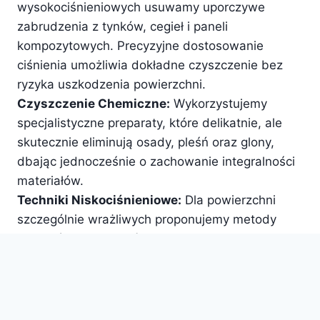
wysokociśnieniowych usuwamy uporczywe
zabrudzenia z tynków, cegieł i paneli
kompozytowych. Precyzyjne dostosowanie
ciśnienia umożliwia dokładne czyszczenie bez
ryzyka uszkodzenia powierzchni.
Czyszczenie Chemiczne:
Wykorzystujemy
specjalistyczne preparaty, które delikatnie, ale
skutecznie eliminują osady, pleśń oraz glony,
dbając jednocześnie o zachowanie integralności
materiałów.
Techniki Niskociśnieniowe:
Dla powierzchni
szczególnie wrażliwych proponujemy metody
niskociśnieniowe, które pozwalają na łagodne
usuwanie zabrudzeń, zachowując jednocześnie
Zadzwoń: 504 024 133
strukturę elewacji.
Impregnacja:
Po zakończeniu czyszczenia,
oferujemy impregnację, która tworzy na elewacji