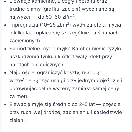
Elewacje kamienne, z cegły i betonu oraz
trudne plamy (graffiti, zacieki) wyceniane są
najwyżej — do 50–60 zł/m².
Impregnacja (10–25 zł/m²) wydłuża efekt mycia
o kilka lat i opłaca się szczególnie na ścianach
zacienionych.
Samodzielne mycie myjką Karcher niesie ryzyko
uszkodzenia tynku i krótkotrwały efekt przy
nalotach biologicznych.
Najprościej ograniczyć koszty, reagując
wcześnie, łącząc usługi przy jednym dojeździe i
porównując pełne wyceny zamiast samej ceny
za metr.
Elewację myje się średnio co 2–5 lat — częściej
przy ruchliwej drodze, zacienieniu i sąsiedztwie
zieleni.